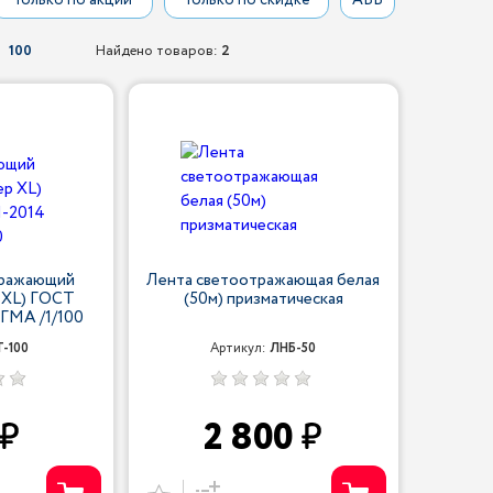
Только по акции
Только по скидке
АБВ
100
Найдено товаров:
2
тражающий
Лента светоотражающая белая
 XL) ГОСТ
(50м) призматическая
ИГМА /1/100
T-100
Артикул:
ЛНБ-50
2 800