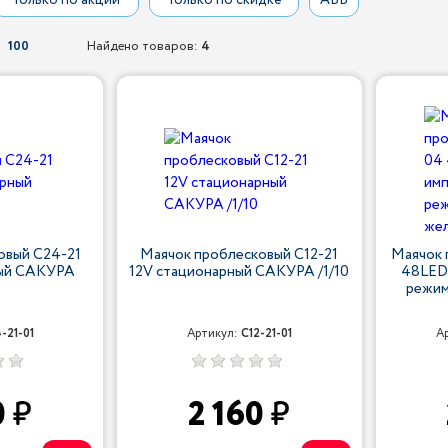
Только по акции
Только по скидке
АБВ
100
Найдено товаров:
4
овый С24-21
Маячок проблесковый С12-21
Маячок
ный САКУРА
12V стационарный САКУРА /1/10
48LED 
режим
-21-01
Артикул:
С12-21-01
А
0
2 160