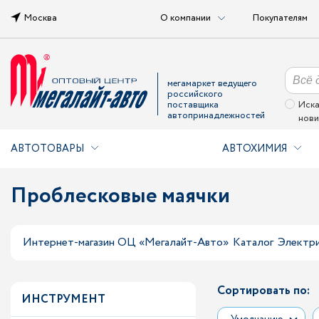
Москва
О компании
Покупателям
мегамаркет ведущего
российского
поставщика
Иска
автопринадлежностей
нови
АВТОТОВАРЫ
АВТОХИМИЯ
Проблесковые маячки
Интернет-магазин ОЦ «Мегалайт-Авто»
Каталог
Электри
Сортировать по:
ИНСТРУМЕНТ