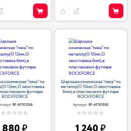
 коническая "пика" по
Шарошка коническая "пика" по
у(O 12мм,O хвостовика
металлу(O 10мм,O хвостовика
 пластиковом футляре
6мм),в пластиковом футляре
ROCKFORCE
ROCKFORCE
ртикул:
RF-617K1206
Артикул:
RF-617K1005
880
1 240