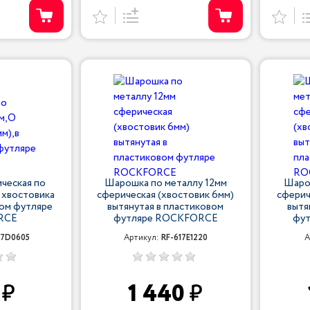
ческая по
Шарошка по металлу 12мм
Шаро
 хвостовика
сферическая (хвостовик 6мм)
сферич
вом футляре
вытянутая в пластиковом
вытя
RCE
футляре ROCKFORCE
фу
17D0605
Артикул:
RF-617E1220
А
0
1 440