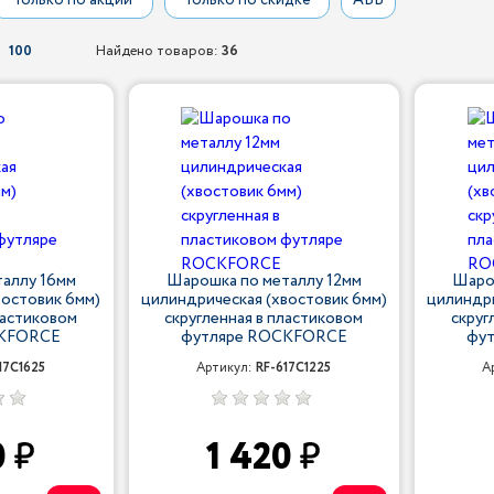
Только по акции
Только по скидке
АБВ
100
Найдено товаров:
36
аллу 16мм
Шарошка по металлу 12мм
Шаро
востовик 6мм)
цилиндрическая (хвостовик 6мм)
цилиндри
ластиковом
скругленная в пластиковом
скруг
CKFORCE
футляре ROCKFORCE
фу
17C1625
Артикул:
RF-617C1225
А
0
1 420