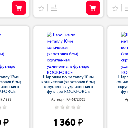
аллу 12мм
Шарошка по металлу 10мм
Шаро
стовик 6мм)
коническая (хвостовик 6мм)
конич
линенная в
скругленная удлиненная в
скру
CKFORCE
футляре ROCKFORCE
фу
17L1228
Артикул:
RF-617L1025
А
0
1 360