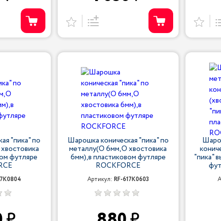
ая "пика" по
Шарошка коническая "пика" по
Шаро
 хвостовика
металлу(O 6мм,O хвостовика
конич
вом футляре
6мм),в пластиковом футляре
"пика" 
RCE
ROCKFORCE
фу
17K0804
Артикул:
RF-617K0603
А
0
880