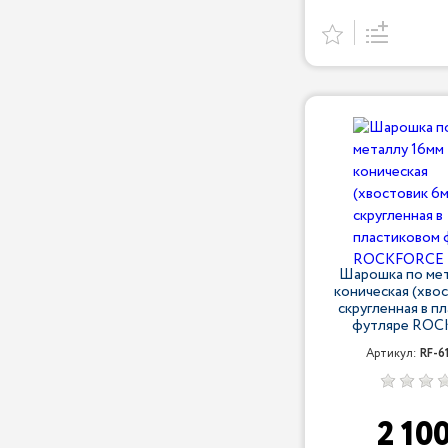
Шарошка по мет
коническая (хво
скругленная в п
футляре RO
Артикул:
RF-6
2 10