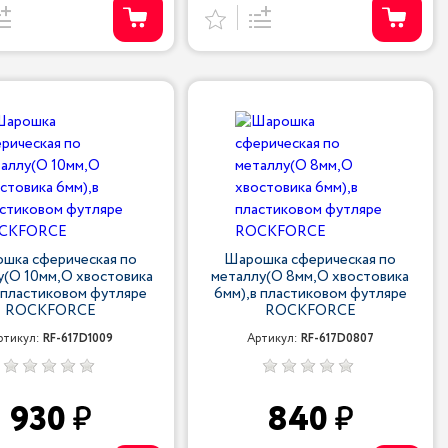
шка сферическая по
Шарошка сферическая по
у(O 10мм,O хвостовика
металлу(O 8мм,O хвостовика
 пластиковом футляре
6мм),в пластиковом футляре
ROCKFORCE
ROCKFORCE
ртикул:
RF-617D1009
Артикул:
RF-617D0807
930
840