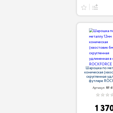
Шарошка по мет
коническая (хво
скругленная уд
футляре RO
Артикул:
RF-6
1 37