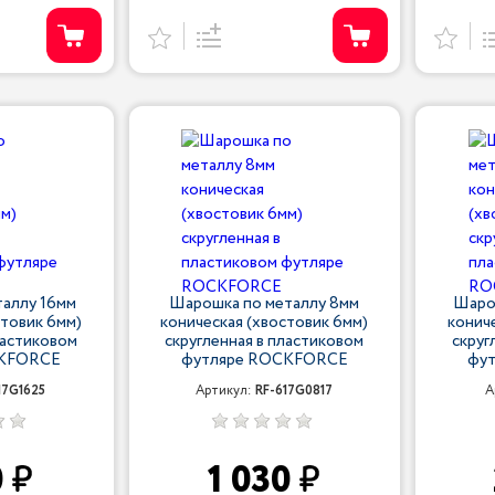
аллу 16мм
Шарошка по металлу 8мм
Шаро
стовик 6мм)
коническая (хвостовик 6мм)
конич
ластиковом
скругленная в пластиковом
скруг
CKFORCE
футляре ROCKFORCE
фу
17G1625
Артикул:
RF-617G0817
А
0
1 030