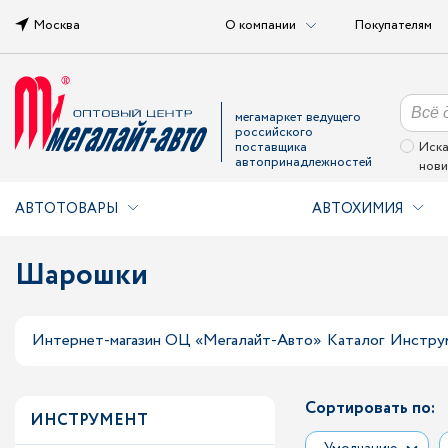
Москва
О компании
Покупателям
мегамаркет ведущего
российского
поставщика
Иска
автопринадлежностей
нови
АВТОТОВАРЫ
АВТОХИМИЯ
Шарошки
Интернет-магазин ОЦ «Мегалайт-Авто»
Каталог
Инстру
Сортировать по:
ИНСТРУМЕНТ