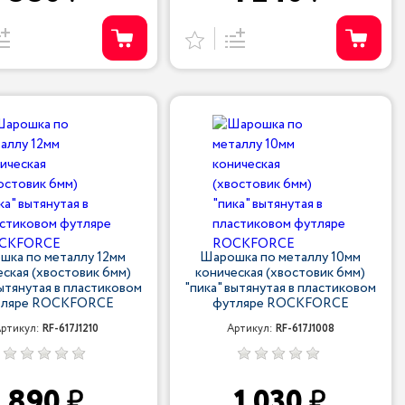
шка по металлу 12мм
Шарошка по металлу 10мм
еская (хвостовик 6мм)
коническая (хвостовик 6мм)
вытянутая в пластиковом
"пика" вытянутая в пластиковом
тляре ROCKFORCE
футляре ROCKFORCE
ртикул:
RF-617J1210
Артикул:
RF-617J1008
890
1 030