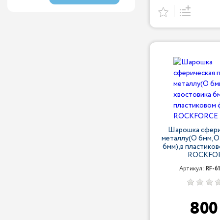
Шарошка сфери
металлу(O 6мм,O
6мм),в пластико
ROCKFO
Артикул:
RF-6
80