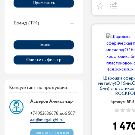
Применить
Бренд (ТМ)
Шарошка сфери
металлу(O 16мм,O
Консультант по продукции:
6мм),в пластико
ROCKFO
Аскеров Александр
Артикул:
RF-6
+74953636678 доб 5071
aat@megalight.ru
1 47
ЗАКАЗАТЬ ЗВОНОК