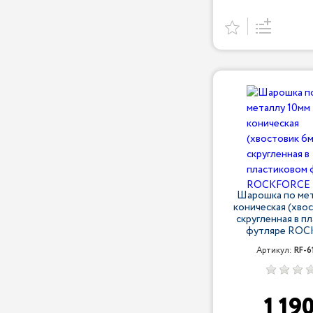
Шарошка по мет
коническая (хво
скругленная в п
футляре RO
Артикул:
RF-6
1 19