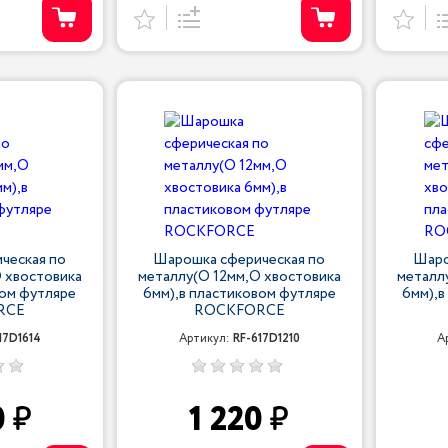
ческая по
Шарошка сферическая по
Шаро
 хвостовика
металлу(O 12мм,O хвостовика
металл
вом футляре
6мм),в пластиковом футляре
6мм),в
RCE
ROCKFORCE
17D1614
Артикул:
RF-617D1210
А
0
1 220