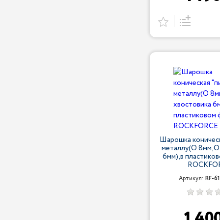
Шарошка коническ
металлу(O 8мм,O
6мм),в пластико
ROCKFO
Артикул:
RF-6
1 40