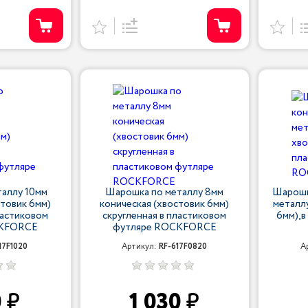
аллу 10мм
Шарошка по металлу 8мм
Шарошка
стовик 6мм)
коническая (хвостовик 6мм)
металл
ластиковом
скругленная в пластиковом
6мм),в
CKFORCE
футляре ROCKFORCE
17F1020
Артикул:
RF-617F0820
А
0
1 030