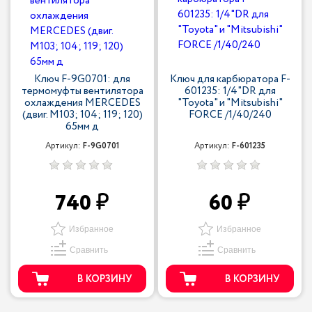
Ключ F-9G0701: для
Ключ для карбюратора F-
термомуфты вентилятора
601235: 1/4"DR для
охлаждения MERCEDES
"Toyota" и "Mitsubishi"
(двиг. M103; 104; 119; 120)
FORCE /1/40/240
65мм д
Артикул:
F-9G0701
Артикул:
F-601235
740
60
Избранное
Избранное
Сравнить
Сравнить
В КОРЗИНУ
В КОРЗИНУ