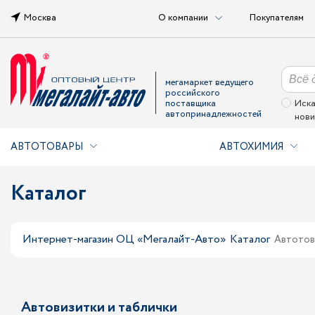
Москва
О компании
Покупателям
мегамаркет ведущего
российского
поставщика
Иска
автопринадлежностей
нови
АВТОТОВАРЫ
АВТОХИМИЯ
Каталог
Интернет-магазин ОЦ «Мегалайт-Авто»
Каталог
Автотов
Автовизитки и таблички