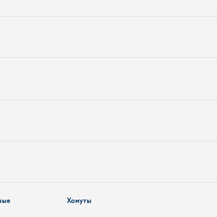
вые
Хомуты