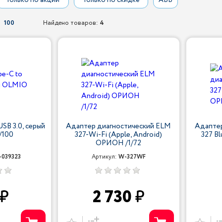
Только по акции
Только по скидке
АБВ
100
Найдено товаров:
4
USB 3.0, серый
Адаптер диагностический ELM
Адаптер
/100
327-Wi-Fi (Apple, Android)
327 B
ОРИОН /1/72
039323
Артикул:
W-327WF
2 730