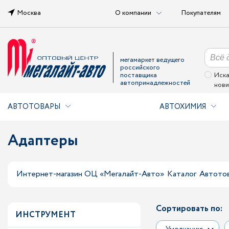
Москва
О компании
Покупателям
мегамаркет ведущего
российского
поставщика
Иска
автопринадлежностей
нови
АВТОТОВАРЫ
АВТОХИМИЯ
Адаптеры
Интернет-магазин ОЦ «Мегалайт-Авто»
Каталог
Автото
Сортировать по:
ИНСТРУМЕНТ