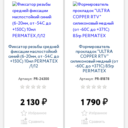
Фиксатор резьбы средней
Формирователь
фиксации маслостойкий
прокладок "ULTRA
синий (6-20мм, от -54С до
COPPER RTV"
+150С) 10мл PERMATEX
силиконовый медный (от
/1/12
-60С до +371С) 85гр
PERMATEX
Артикул:
PR-24300
Артикул:
PR-81878
2 130
1 790
Избранное
Избранное
Сравнить
Сравнить