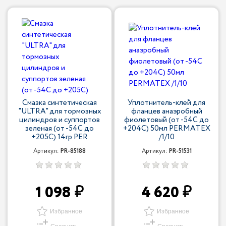
Смазка синтетическая
Уплотнитель-клей для
"ULTRA" для тормозных
фланцев анаэробный
цилиндров и суппортов
фиолетовый (от -54С до
зеленая (от -54С до
+204С) 50мл PERMATEX
+205С) 14гр PER
/1/10
Артикул:
PR-85188
Артикул:
PR-51531
1 098
4 620
Избранное
Избранное