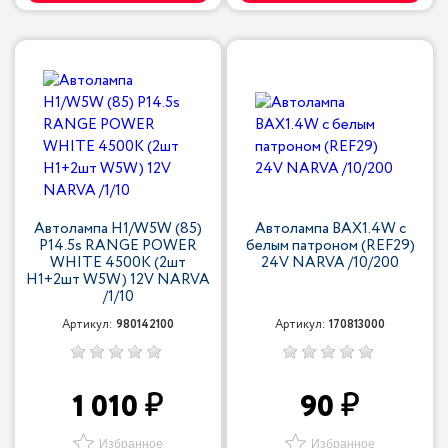
Автолампа H1/W5W (85)
Автолампа BAX1.4W с
P14.5s RANGE POWER
белым патроном (REF29)
WHITE 4500K (2шт
24V NARVA /10/200
H1+2шт W5W) 12V NARVA
/1/10
Артикул:
980142100
Артикул:
170813000
1 010
90
Избранное
Избранное