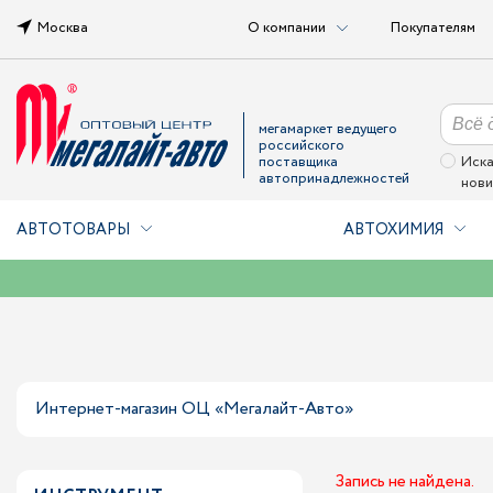
Москва
О компании
Покупателям
мегамаркет ведущего
российского
поставщика
Иска
автопринадлежностей
нови
АВТОТОВАРЫ
АВТОХИМИЯ
Интернет-магазин ОЦ «Мегалайт-Авто»
Запись не найдена.