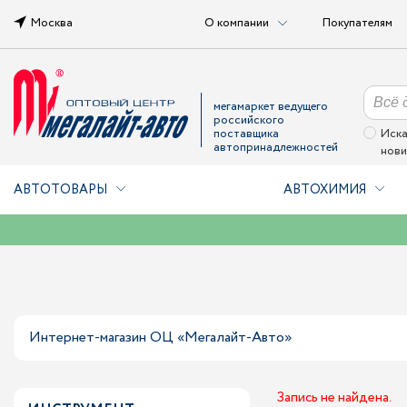
Москва
О компании
Покупателям
мегамаркет ведущего
российского
поставщика
Иска
автопринадлежностей
нови
АВТОТОВАРЫ
АВТОХИМИЯ
Интернет-магазин ОЦ «Мегалайт-Авто»
Запись не найдена.