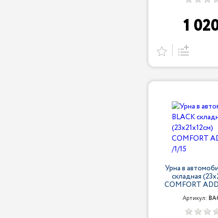
1 02
Урна в автомоб
складная (23х
COMFORT ADDR
Артикул:
BA