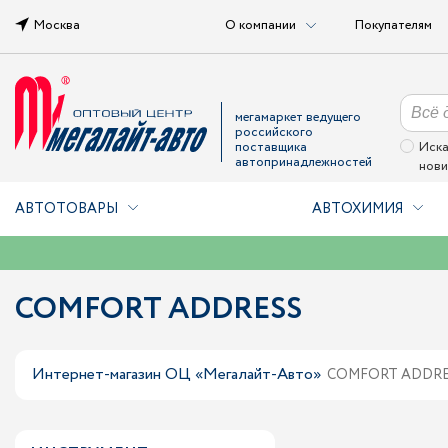
Москва
О компании
Покупателям
мегамаркет ведущего
российского
поставщика
Иска
автопринадлежностей
нови
АВТОТОВАРЫ
АВТОХИМИЯ
COMFORT ADDRESS
Интернет-магазин ОЦ «Мегалайт-Авто»
COMFORT ADDRE