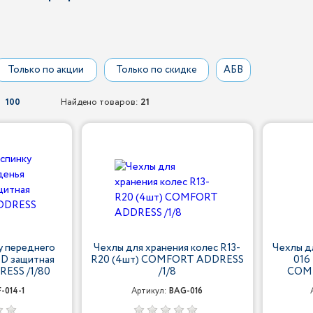
Только по акции
Только по скидке
АБВ
100
Найдено товаров:
21
у переднего
Чехлы для хранения колес R13-
Чехлы д
D защитная
R20 (4шт) COMFORT ADDRESS
016
ESS /1/80
/1/8
COMF
-014-1
Артикул:
BAG-016