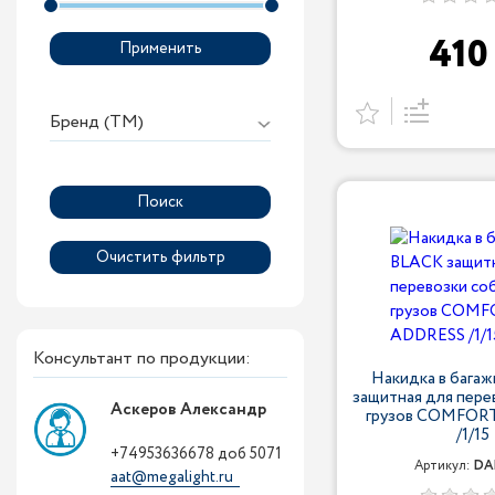
410
Применить
Бренд (ТМ)
Консультант по продукции:
Накидка в бага
защитная для пере
Аскеров Александр
грузов COMFOR
/1/15
+74953636678 доб 5071
Артикул:
DA
aat@megalight.ru