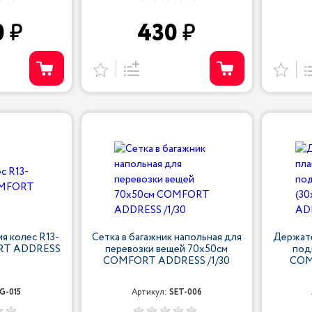
0
430
я колес R13-
Сетка в багажник напольная для
Держате
ORT ADDRESS
перевозки вещей 70х50см
под
COMFORT ADDRESS /1/30
COM
G-015
Артикул:
SET-006