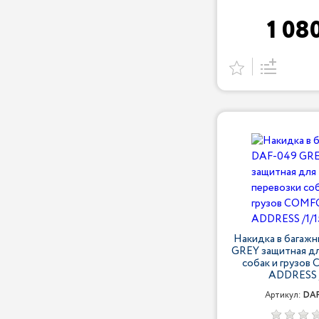
1 08
Накидка в багаж
GREY защитная дл
собак и грузо
ADDRESS /
Артикул:
DAF