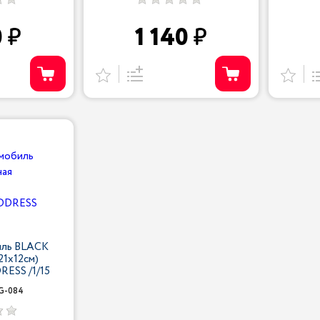
0
1 140
иль BLACK
21х12см)
ESS /1/15
G-084