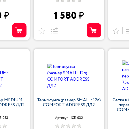
0
1 580
мер MEDIUM:
Термосумка (размер SMALL: 12л)
Сетка в
DRESS /1/12
COMFORT ADDRESS /1/12
пере
COMF
E-033
Артикул:
ICE-032