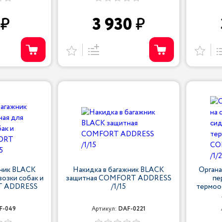
3 930
жник BLACK
Накидка в багажник BLACK
Органа
возки собак и
защитная COMFORT ADDRESS
пе
T ADDRESS
/1/15
термо
F-049
Артикул:
DAF-0221