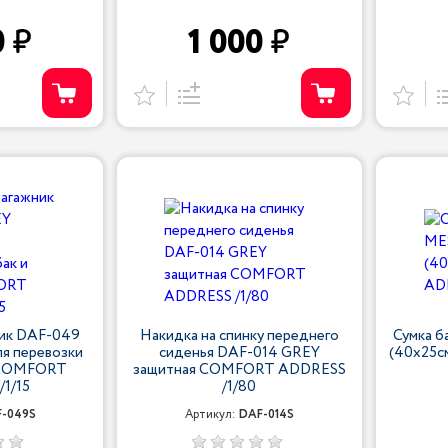
0
1 000
ник DAF-049
Накидка на спинку переднего
Сумка 
я перевозки
сиденья DAF-014 GREY
(40х25
в COMFORT
защитная COMFORT ADDRESS
1/15
/1/80
-049S
Артикул:
DAF-014S