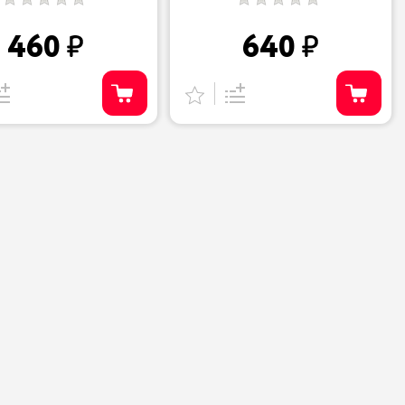
460
640