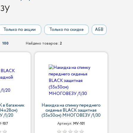
Только по акции
Только по скидке
АБВ
100
Найдено товаров:
2
 в багажник
Накидка на спинку переднего
34х28см)
сиденья BLACK защитная
 /1/20
(55x50см) МНОГОВЕЗУ /1/30
-107
Артикул:
MV-101