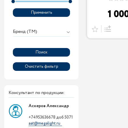
1 00
Применить
Бренд (ТМ)
Консультант по продукции:
Аскеров Александр
+74953636678 доб 5071
aat@megalight.ru